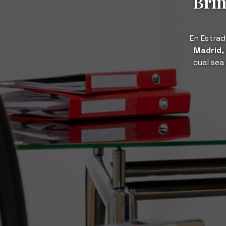
Brin
En Estra
Madrid,
cual sea