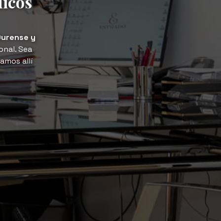
dicos
Ourense y
onal. Sea
amos allí